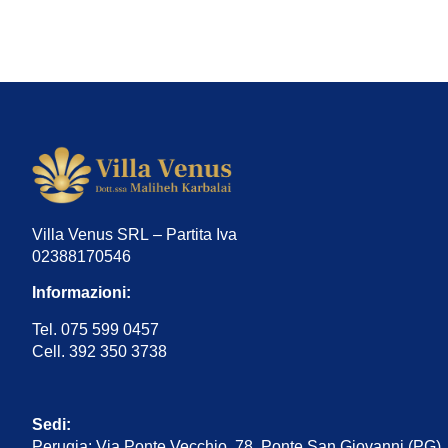
Villa Venus SRL – Partita Iva
02388170546
Informazioni:
Tel. 075 599 0457
Cell. 392 350 3738
Sedi:
Perugia: Via Ponte Vecchio, 78, Ponte San Giovanni (PG)