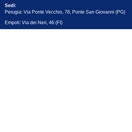
Sedi:
Perugia: Via Ponte Vecchio, 78, Ponte San Giovanni (PG)
Empoli: Via dei Neri, 46 (FI)
Arezzo: Via Pietro Lorenzetti, 40 (AR)
Iscrizione albo N. 05183 – Codice di professione medica
862209
Sviluppato da BG Design © 2026. Tutti i diritti riservati.
Privacy Policy
Cookie Policy