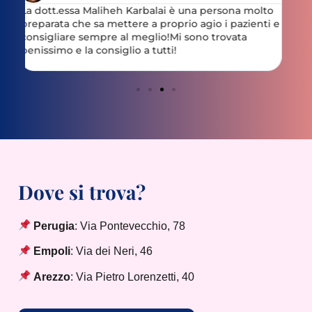
to
Vorrei ringraziare la dottoressa Karbalaj per la sua
Ecc
ti e
bravura, professionalità’ e per i magnifici
uma
trattamenti anti età che ho ricevuto.il mio viso ha
di 
un aspetto giovanile e naturale. Grazie dottoressa
per me lei è la numero uno.
Dove si trova?
Perugia
: Via Pontevecchio, 78
Empoli
: Via dei Neri, 46
Arezzo
: Via Pietro Lorenzetti, 40