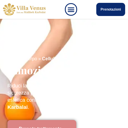
Prenotazioni
Home
»
Corpo
»
Cellulite
Rimozione cellulite
Riduci la buccia d’arancia e ritrova la tua
sicurezza per la prova costume con la medicina
estetica contro la cellulite con il
Metodo
Karbalai
.