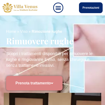
Prenotazioni
Home
»
Viso
»
Rimozione rughe
Rimuovere rughe
Scopri i trattamenti disponibili per rimuovere le
rughe e ringiovanire il viso, senza chirurgia e
senza trattamenti invasivi.
Prenota trattamento